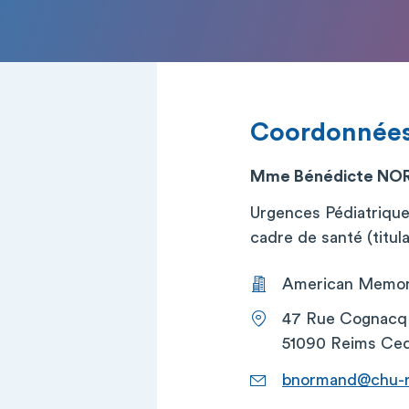
Coordonnée
Mme Bénédicte N
Urgences Pédiatriqu
cadre de santé (titula
American Memoria
47 Rue Cognacq
51090 Reims Ce
bnormand@chu-r