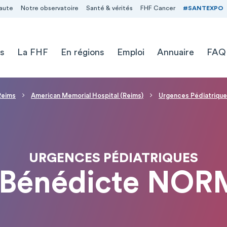
aute
Notre observatoire
Santé & vérités
FHF Cancer
#SANTEXPO
s
La FHF
En régions
Emploi
Annuaire
FAQ
 Reims
American Memorial Hospital (Reims)
Urgences Pédiatriqu
URGENCES PÉDIATRIQUES
Bénédicte NO