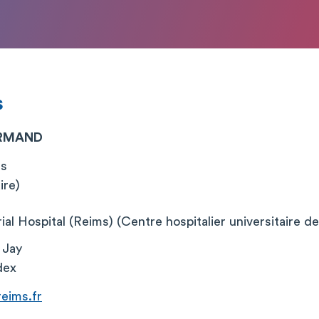
s
ORMAND
es
ire)
l Hospital (Reims) (Centre hospitalier universitaire d
 Jay
dex
eims.fr