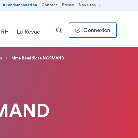
#FondsInnovation
Contact
Presse
Nos sites
Connexion
 RH
La Revue
RECHERCHER
es
Mme Bénédicte NORMAND
RMAND