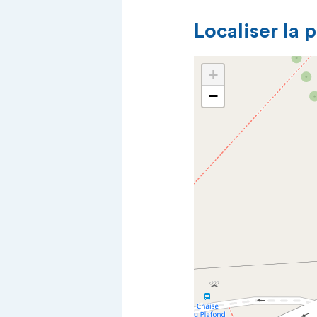
Localiser la 
+
−