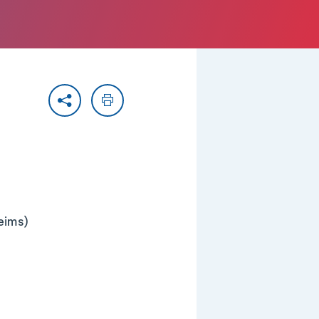
Partager
Imprimer
eims)