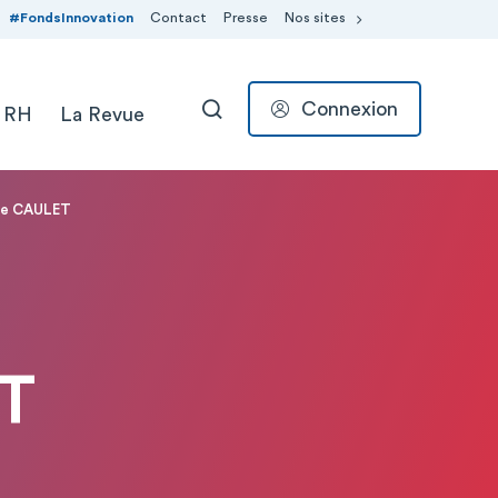
#FondsInnovation
Contact
Presse
Nos sites
Connexion
 RH
La Revue
RECHERCHER
ine CAULET
T