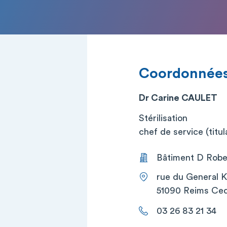
Coordonnée
Dr Carine CAULET
Stérilisation
chef de service (titul
Bâtiment D Rober
rue du General K
51090 Reims Ce
03 26 83 21 34