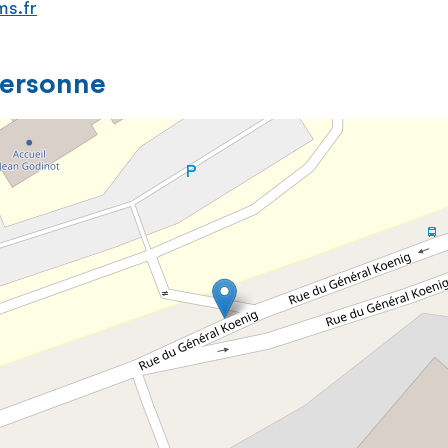
ms.fr
personne