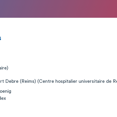
s
aire)
t Debre (Reims) (Centre hospitalier universitaire de R
oenig
dex