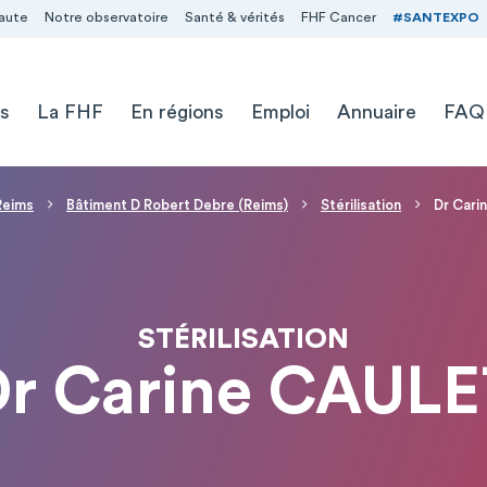
aute
Notre observatoire
Santé & vérités
FHF Cancer
#SANTEXPO
s
La FHF
En régions
Emploi
Annuaire
FAQ
 Reims
Bâtiment D Robert Debre (Reims)
Stérilisation
Dr Car
STÉRILISATION
r Carine CAULE