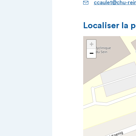
ccaulet@chu-rei
Localiser la 
+
−