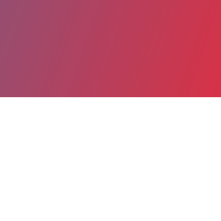
Partager
Imprimer
Coordonnées
Dr Jean-Jacques CHOINET
SSR NERAC
chef de clinique (titulaire)