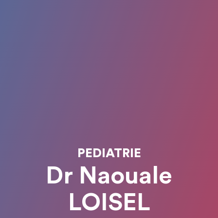
PEDIATRIE
Dr Naouale
LOISEL