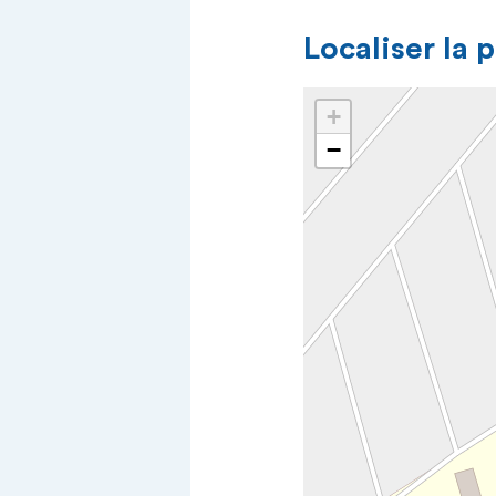
Localiser la 
+
−