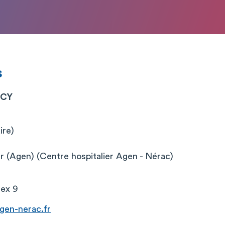
s
UCY
ire)
er (Agen) (Centre hospitalier Agen - Nérac)
ex 9
gen-nerac.fr