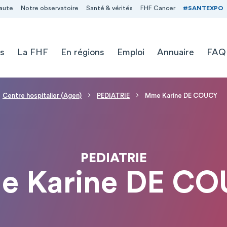
aute
Notre observatoire
Santé & vérités
FHF Cancer
#SANTEXPO
s
La FHF
En régions
Emploi
Annuaire
FAQ
Centre hospitalier (Agen)
PEDIATRIE
Mme Karine DE COUCY
PEDIATRIE
 Karine DE C