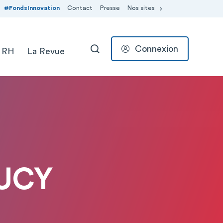
#FondsInnovation
Contact
Presse
Nos sites
Connexion
 RH
La Revue
RECHERCHER
OUCY