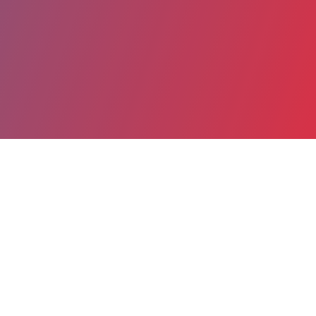
Partager
Imprimer
Coordonnées
Mme Déborah FABRE
DEPARTEMENT DES URGENCES
cadre de santé (titulaire)