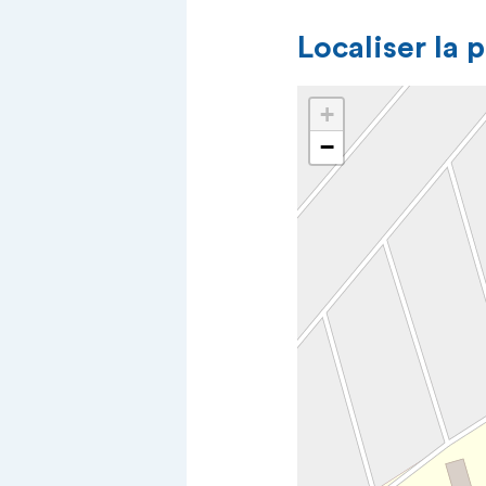
Localiser la 
+
−