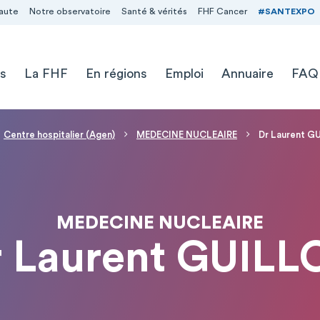
aute
Notre observatoire
Santé & vérités
FHF Cancer
#SANTEXPO
s
La FHF
En régions
Emploi
Annuaire
FAQ
Centre hospitalier (Agen)
MEDECINE NUCLEAIRE
Dr Laurent G
MEDECINE NUCLEAIRE
r Laurent GUILL