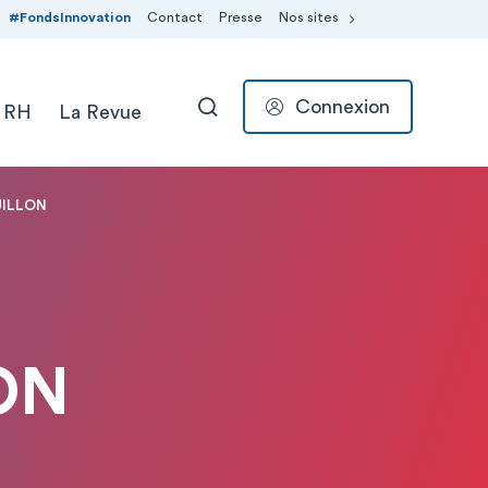
#FondsInnovation
Contact
Presse
Nos sites
Connexion
 RH
La Revue
RECHERCHER
UILLON
ON