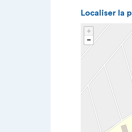
Localiser la 
+
−