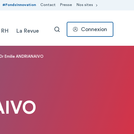
#FondsInnovation
Contact
Presse
Nos sites
Connexion
 RH
La Revue
RECHERCHER
Dr Emilie ANDRIANAIVO
AIVO