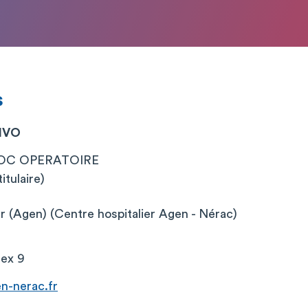
s
AIVO
LOC OPERATOIRE
itulaire)
er (Agen) (Centre hospitalier Agen - Nérac)
ex 9
n-nerac.fr