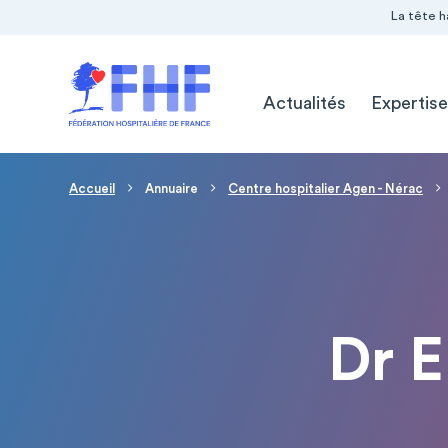
Navigation Pré-entête
Panneau de gestion des cookies
La tête h
Navigation principale
Actualités
Expertise
Fil d'Ariane
Accueil
Annuaire
Centre hospitalier Agen - Nérac
Dr 