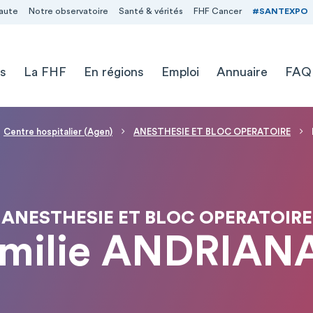
aute
Notre observatoire
Santé & vérités
FHF Cancer
#SANTEXPO
s
La FHF
En régions
Emploi
Annuaire
FAQ
Centre hospitalier (Agen)
ANESTHESIE ET BLOC OPERATOIRE
ANESTHESIE ET BLOC OPERATOIRE
Emilie ANDRIAN