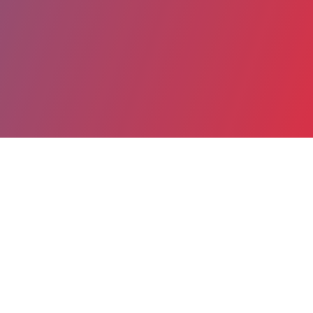
Partager
Imprimer
Coordonnées
Dr Albert TRINH DUC
Unité Post-Urgences
responsable de service (titulaire)