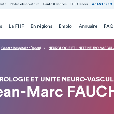
aute
Notre observatoire
Santé & vérités
FHF Cancer
#SANTEXPO
s
La FHF
En régions
Emploi
Annuaire
FAQ
Centre hospitalier (Agen)
NEUROLOGIE ET UNITE NEURO-VASCUL
ROLOGIE ET UNITE NEURO-VASCUL
Jean-Marc FAUC