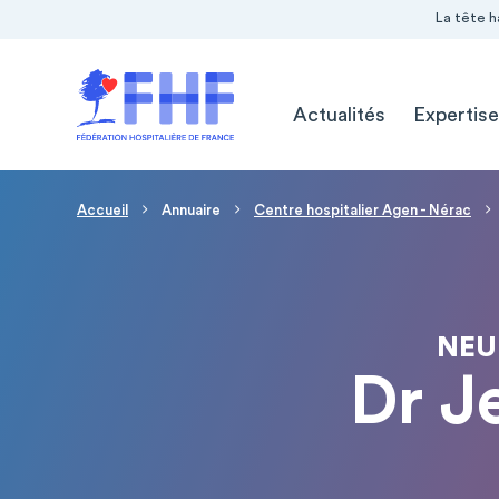
Navigation Pré-entête
Panneau de gestion des cookies
La tête h
Navigation principale
Actualités
Expertise
Fil d'Ariane
Accueil
Annuaire
Centre hospitalier Agen - Nérac
NEU
Dr 