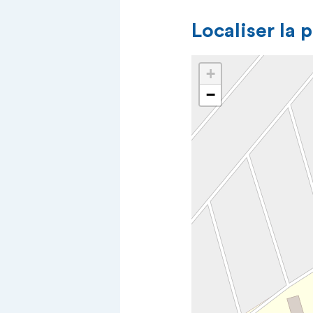
Localiser la 
+
−