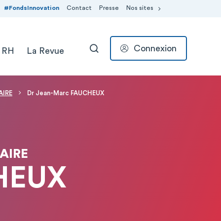
#FondsInnovation
Contact
Presse
Nos sites
Connexion
 RH
La Revue
RECHERCHER
AIRE
Dr Jean-Marc FAUCHEUX
AIRE
HEUX