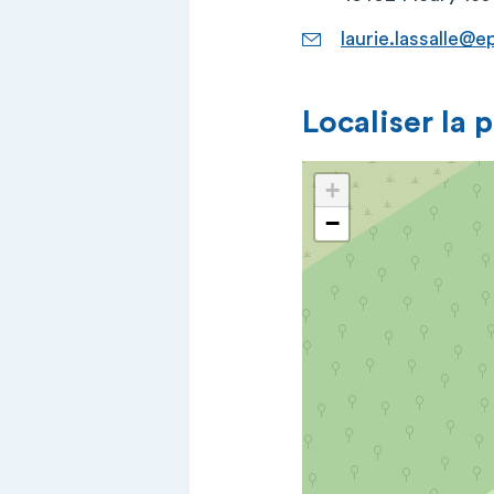
laurie.lassalle@e
Localiser la 
+
−