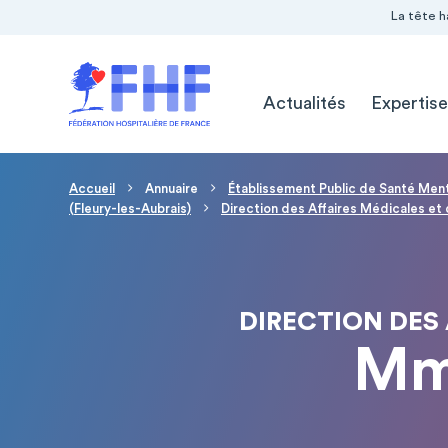
Navigation Pré-entête
Panneau de gestion des cookies
La tête h
Navigation principale
Actualités
Expertise
Fil d'Ariane
Accueil
Annuaire
Établissement Public de Santé Ment
(Fleury-les-Aubrais)
Direction des Affaires Médicales et 
DIRECTION DES 
Mm