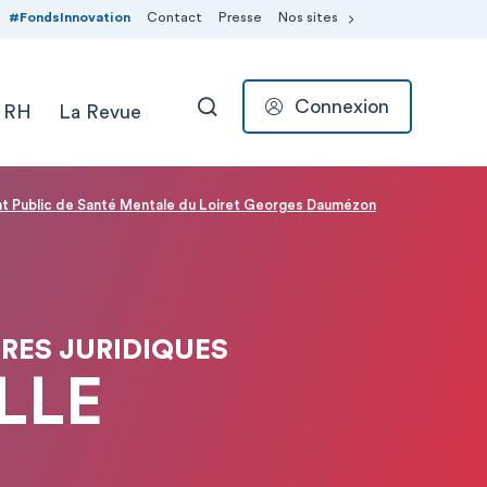
#FondsInnovation
Contact
Presse
Nos sites
Connexion
 RH
La Revue
RECHERCHER
t Public de Santé Mentale du Loiret Georges Daumézon
IRES JURIDIQUES
LLE