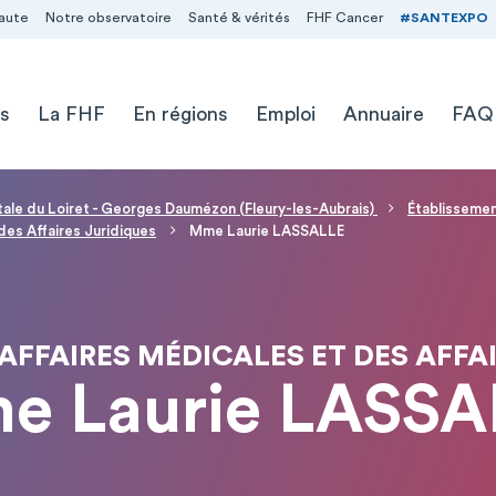
aute
Notre observatoire
Santé & vérités
FHF Cancer
#SANTEXPO
s
La FHF
En régions
Emploi
Annuaire
FAQ
ale du Loiret - Georges Daumézon (Fleury-les-Aubrais)
Établissemen
des Affaires Juridiques
Mme Laurie LASSALLE
AFFAIRES MÉDICALES ET DES AFFA
e Laurie LASSA