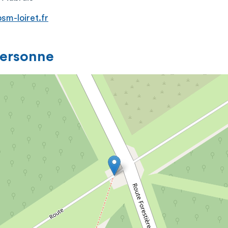
psm-loiret.fr
personne