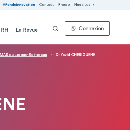
#FondsInnovation
Contact
Presse
Nos sites
Connexion
 RH
La Revue
RECHERCHER
MAS du Loroux-Bottereau
Dr Yazid CHERIGUENE
ENE