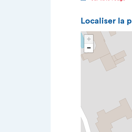
Localiser la 
+
−