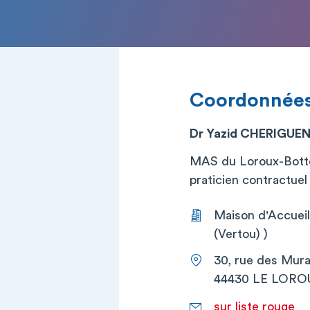
Coordonnée
Dr Yazid CHERIGUE
MAS du Loroux-Bott
praticien contractuel (
Maison d'Accuei
(Vertou) )
30, rue des Murai
44430 LE LOR
sur liste rouge