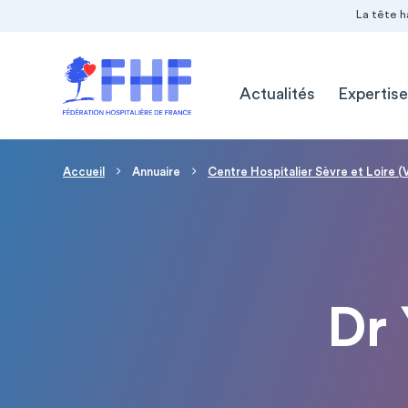
Navigation Pré-entête
Panneau de gestion des cookies
La tête h
Navigation principale
Actualités
Expertise
Fil d'Ariane
Accueil
Annuaire
Centre Hospitalier Sèvre et Loire (
Dr