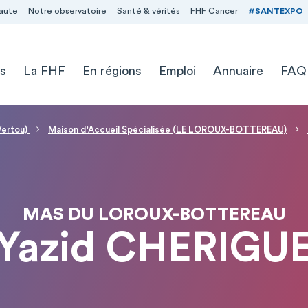
aute
Notre observatoire
Santé & vérités
FHF Cancer
#SANTEXPO
s
La FHF
En régions
Emploi
Annuaire
FAQ
Vertou)
Maison d'Accueil Spécialisée (LE LOROUX-BOTTEREAU)
MAS DU LOROUX-BOTTEREAU
 Yazid CHERIGU