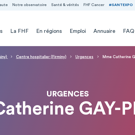
aute
Notre observatoire
Santé & vérités
FHF Cancer
#SANTEXPO
s
La FHF
En régions
Emploi
Annuaire
FAQ
miny)
Centre hospitalier (Firminy)
Urgences
Mme Catherine G
URGENCES
atherine GAY-P