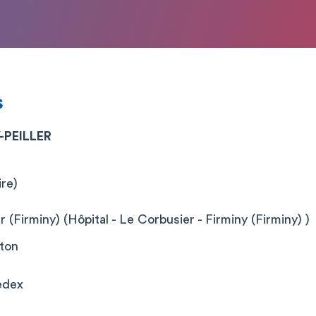
s
-PEILLER
ire)
r (Firminy) (Hôpital - Le Corbusier - Firminy (Firminy) )
ton
edex