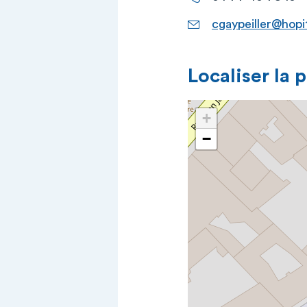
cgaypeiller@hopit
Localiser la 
+
−