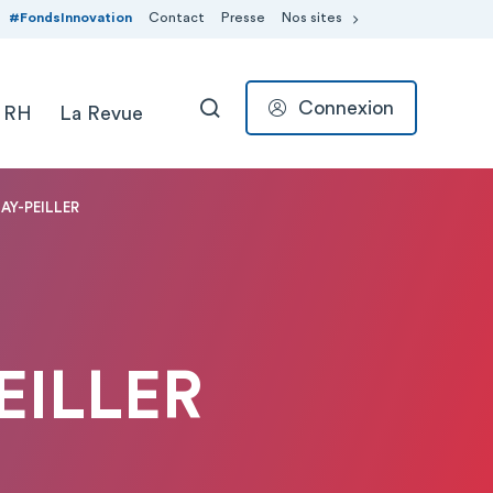
#FondsInnovation
Contact
Presse
Nos sites
Connexion
 RH
La Revue
RECHERCHER
AY-PEILLER
EILLER