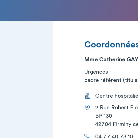
Coordonnée
Mme Catherine GAY
Urgences
cadre référent (titula
Centre hospitalie
2 Rue Robert Plo
BP 130
42704 Firminy c
04 77 40 73 10