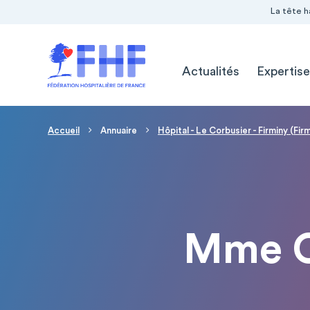
Navigation Pré-entête
Panneau de gestion des cookies
La tête h
Navigation principale
Actualités
Expertise
Fil d'Ariane
Accueil
Annuaire
Hôpital - Le Corbusier - Firminy (Fir
Mme C