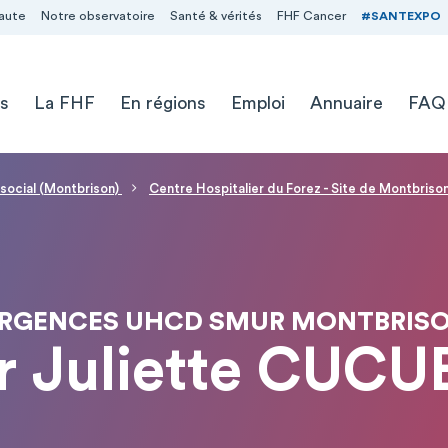
aute
Notre observatoire
Santé & vérités
FHF Cancer
#SANTEXPO
s
La FHF
En régions
Emploi
Annuaire
FAQ
 social (Montbrison)
Centre Hospitalier du Forez - Site de Montbriso
RGENCES UHCD SMUR MONTBRIS
r Juliette CUCU