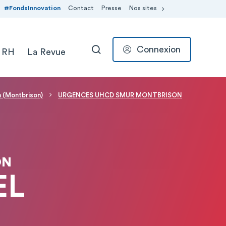
#FondsInnovation
Contact
Presse
Nos sites
Connexion
 RH
La Revue
RECHERCHER
n (Montbrison)
URGENCES UHCD SMUR MONTBRISON
ON
EL