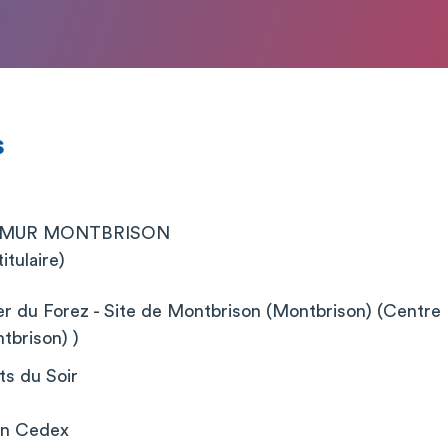
s
SMUR MONTBRISON
itulaire)
er du Forez - Site de Montbrison (Montbrison) (Centre H
tbrison) )
s du Soir
on Cedex