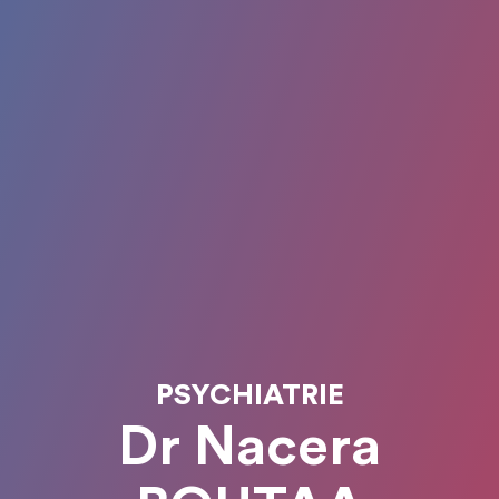
PSYCHIATRIE
Dr Nacera