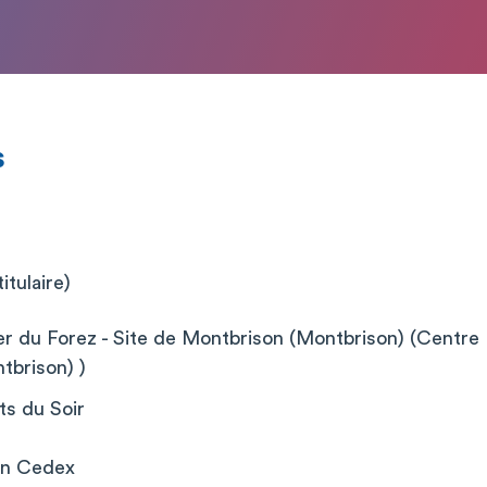
s
itulaire)
er du Forez - Site de Montbrison (Montbrison) (Centre H
tbrison) )
s du Soir
on Cedex