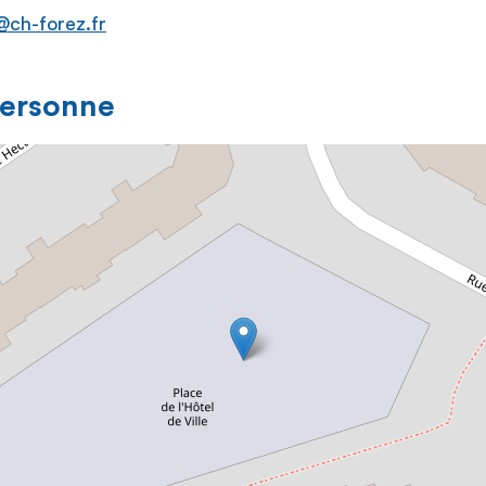
@ch-forez.fr
personne