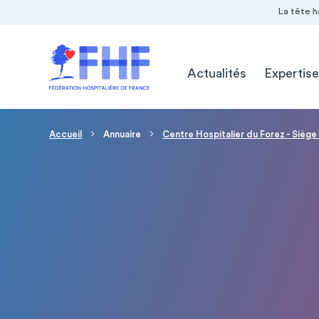
Navigation Pré-entête
Panneau de gestion des cookies
La tête h
Navigation principale
Actualités
Expertise
Fil d'Ariane
Accueil
Annuaire
Centre Hospitalier du Forez - Siège