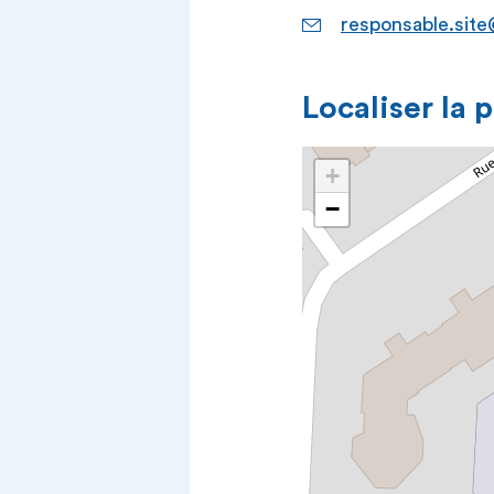
responsable.site
Localiser la 
+
−