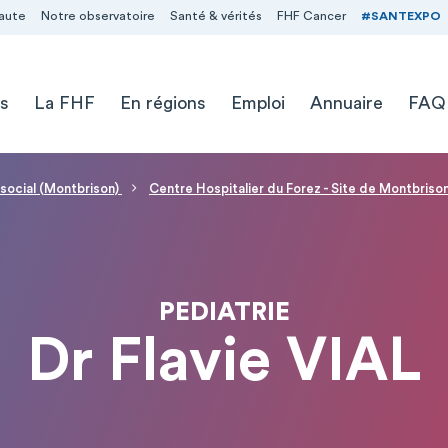
aute
Notre observatoire
Santé & vérités
FHF Cancer
#SANTEXPO
s
La FHF
En régions
Emploi
Annuaire
FAQ
 social (Montbrison)
Centre Hospitalier du Forez - Site de Montbriso
PEDIATRIE
Dr Flavie VIAL