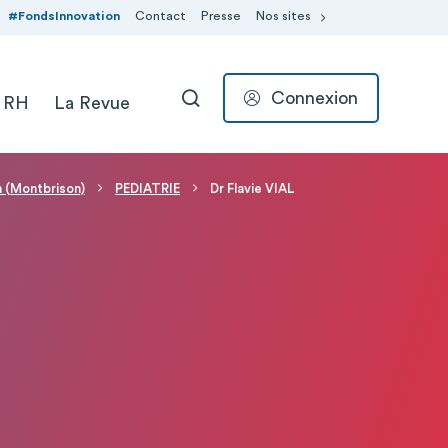
#FondsInnovation
Contact
Presse
Nos sites
Connexion
 RH
La Revue
RECHERCHER
n (Montbrison)
PEDIATRIE
Dr Flavie VIAL