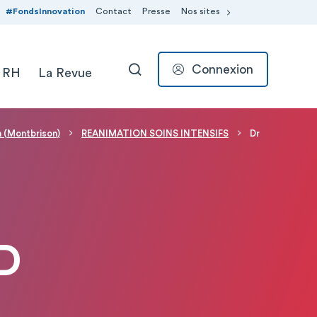
#FondsInnovation
Contact
Presse
Nos sites
Connexion
 RH
La Revue
RECHERCHER
n (Montbrison)
REANIMATION SOINS INTENSIFS
Dr
D