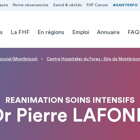
aute
Notre observatoire
Santé & vérités
FHF Cancer
#SANTEXPO
s
La FHF
En régions
Emploi
Annuaire
FAQ
 social (Montbrison)
Centre Hospitalier du Forez - Site de Montbriso
REANIMATION SOINS INTENSIFS
Dr Pierre LAFON