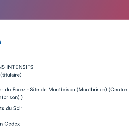
s
S INTENSIFS
titulaire)
er du Forez - Site de Montbrison (Montbrison) (Centre H
tbrison) )
s du Soir
on Cedex