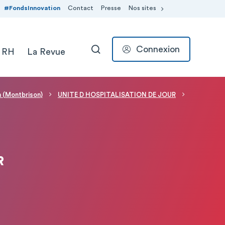
#FondsInnovation
Contact
Presse
Nos sites
Connexion
 RH
La Revue
RECHERCHER
n (Montbrison)
UNITE D HOSPITALISATION DE JOUR
R