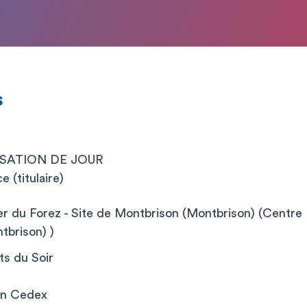
s
ISATION DE JOUR
 (titulaire)
er du Forez - Site de Montbrison (Montbrison) (Centre H
tbrison) )
s du Soir
on Cedex