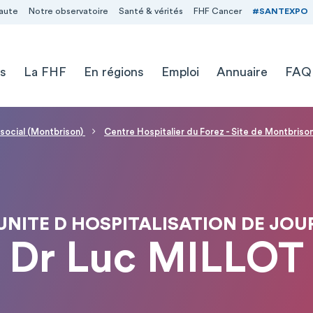
aute
Notre observatoire
Santé & vérités
FHF Cancer
#SANTEXPO
s
La FHF
En régions
Emploi
Annuaire
FAQ
 social (Montbrison)
Centre Hospitalier du Forez - Site de Montbriso
UNITE D HOSPITALISATION DE JOU
Dr Luc MILLOT