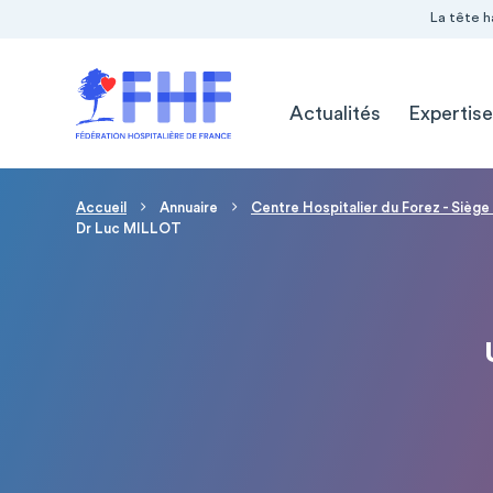
Navigation Pré-entête
Panneau de gestion des cookies
La tête h
Navigation principale
Actualités
Expertise
Fil d'Ariane
Accueil
Annuaire
Centre Hospitalier du Forez - Siège
Dr Luc MILLOT