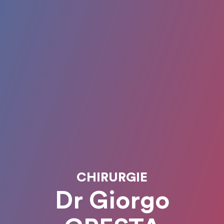
CHIRURGIE
Dr Giorgo