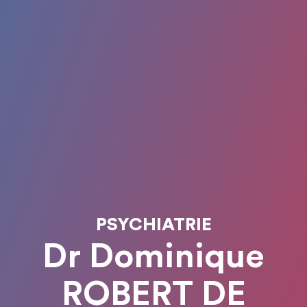
PSYCHIATRIE
Dr Dominique
ROBERT DE