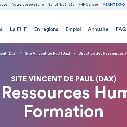
aute
Notre observatoire
Santé & vérités
FHF Cancer
#SANTEXPO
s
La FHF
En régions
Emploi
Annuaire
FAQ
gent (Dax)
Site Vincent de Paul (Dax)
Direction des Ressources H
SITE VINCENT DE PAUL (DAX)
 Ressources Hum
Formation