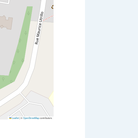
Leaflet
|
©
OpenStreetMap
contributors