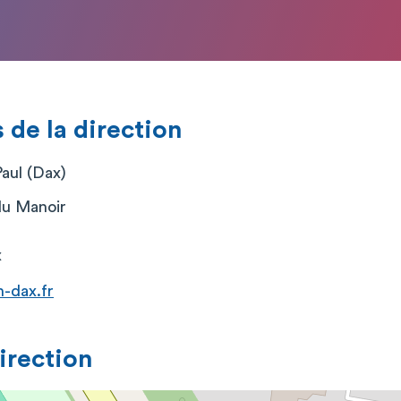
de la direction
Paul (Dax)
du Manoir
x
-dax.fr
direction