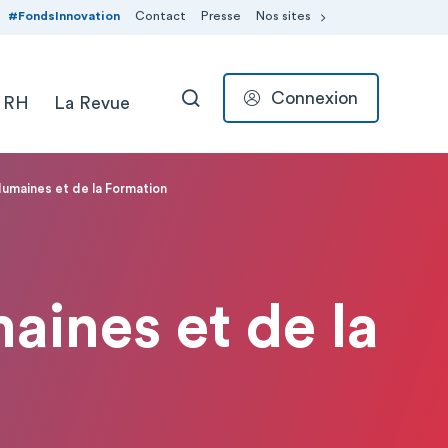
#FondsInnovation
Contact
Presse
Nos sites
Connexion
 RH
La Revue
RECHERCHER
umaines et de la Formation
aines et de la