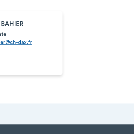
 BAHIER
nte
ier@ch-dax.fr