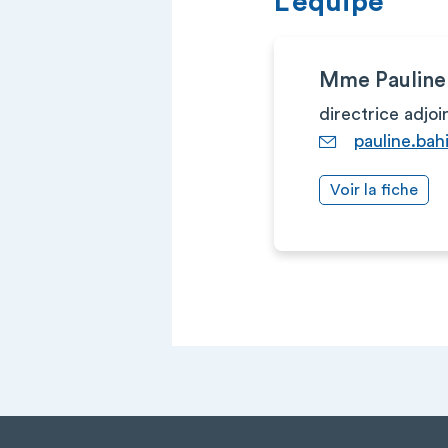
L’équipe
Mme Pauline
directrice adjoi
pauline.bah
Voir la fiche