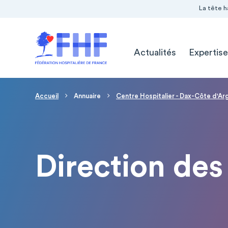
Navigation Pré-entête
Panneau de gestion des cookies
La tête h
Navigation principale
Actualités
Expertise
Fil d'Ariane
Accueil
Annuaire
Centre Hospitalier - Dax-Côte d'Ar
Direction des