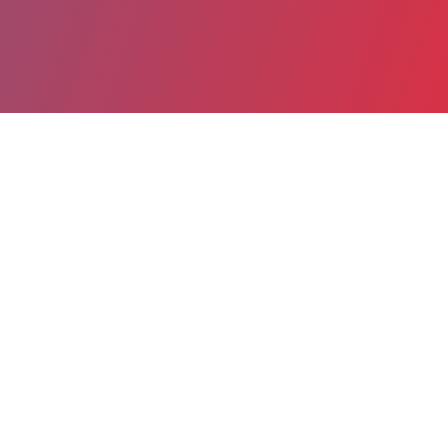
Partager
Imprimer
Coordonnées de la
direction
CENTRE HOSPITALIER (ST
MARCELLIN)
1, avenue Félix Faure
BP 8
38161 ST MARCELLIN cedex