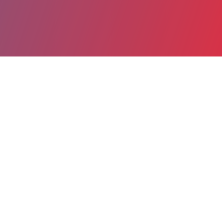
Partager
Imprimer
Coordonnées de la
direction
CHU Grenoble Alpes - Site NORD (La
Tronche)
boulevard de la chantourne
CS 10217 38043 Grenoble CEDEX 9
38700 La Tronche