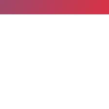
Partager
Imprimer
Coordonnées de la
direction
Centre hospitalier (Cadillac-sur-
Garonne)
89, rue Cazeaux Cazalet
33410 Cadillac-sur-Garonne
05 56 76 52 59
communication@ch-cadillac.fr