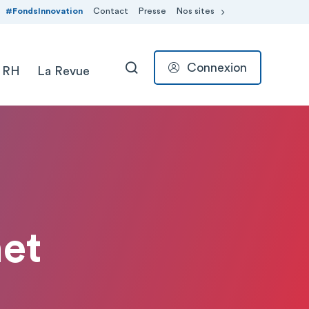
#FondsInnovation
Contact
Presse
Nos sites
Connexion
 RH
La Revue
RECHERCHER
net