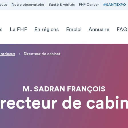
aute
Notre observatoire
Santé & vérités
FHF Cancer
#SANTEXPO
s
La FHF
En régions
Emploi
Annuaire
FAQ
 Bordeaux
Directeur de cabinet
M. SADRAN FRANÇOIS
recteur de cabi