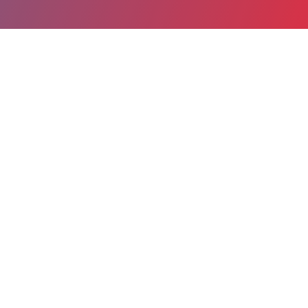
Partager
Imprimer
Coordonnées de la
direction
12, rue Dubernat
Talence
33404 Bordeaux cedex
thibault.strasser@chu-bordeaux.fr