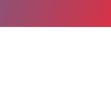
Partager
Imprimer
Coordonnées de la
direction
12, rue Dubernat
Talence
33404 Bordeaux cedex
05 56 79 49 67
christine.ribeyrolle-cabanac@chu-