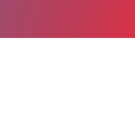
Partager
Imprimer
Coordonnées de la
direction
Centre hospitalier de la Haute
Gironde (Blaye)
97 rue de l'hôpital
B.P.90
33394 Blaye CEDEX