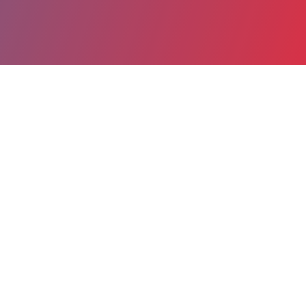
Partager
Imprimer
Coordonnées de la
direction
CS 10202
31605 Muret Cedex
05 67 52 80 15
05 67 52 80 01
c.clave@ch-muret.fr