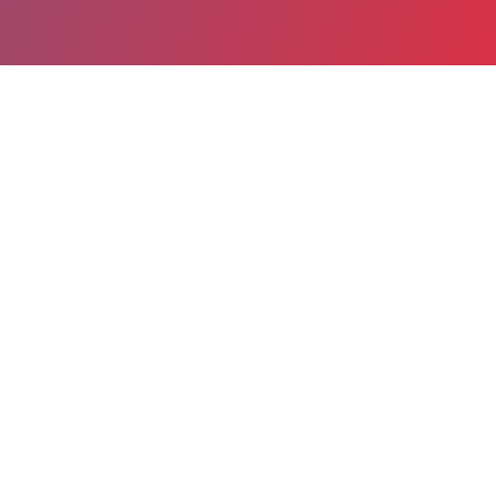
Partager
Imprimer
Coordonnées de la
direction
Centre hospitalier Henri Ey
(Bonneval)
32, rue de la Grève
28800 Bonneval
02 37 44 76 34
service.travaux@ch-henriey.fr