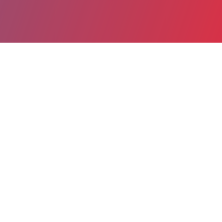
Partager
Imprimer
Coordonnées de la
direction
Centre hospitalier Henri Ey
(Bonneval)
32, rue de la Grève
28800 Bonneval
02 37 44 78 00