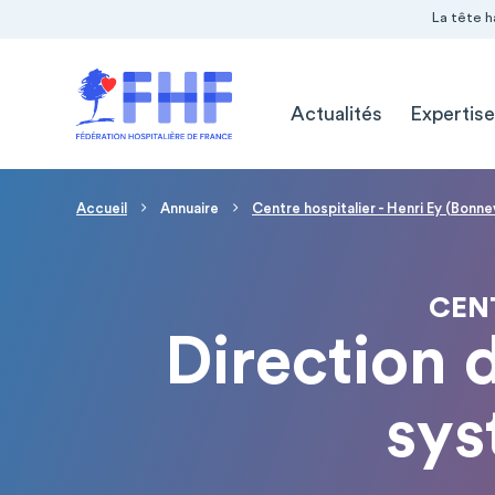
Navigation Pré-entête
Panneau de gestion des cookies
La tête h
Navigation principale
Actualités
Expertise
Fil d'Ariane
Accueil
Annuaire
Centre hospitalier - Henri Ey (Bonne
CENT
Direction 
sys