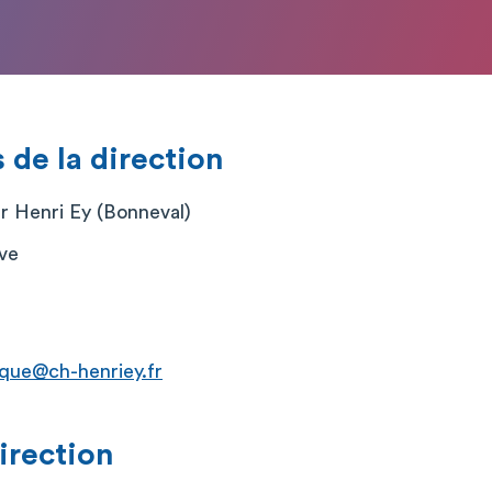
de la direction
er Henri Ey (Bonneval)
ève
ique@ch-henriey.fr
direction