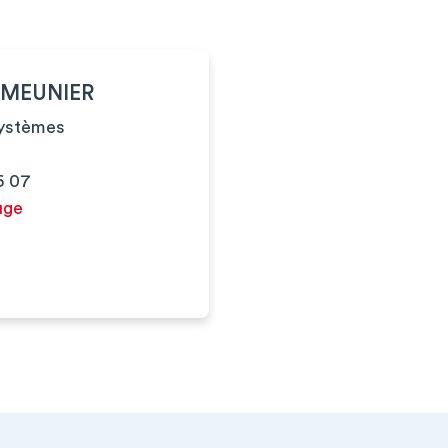
AUMEUNIER
systèmes
6 07
uge