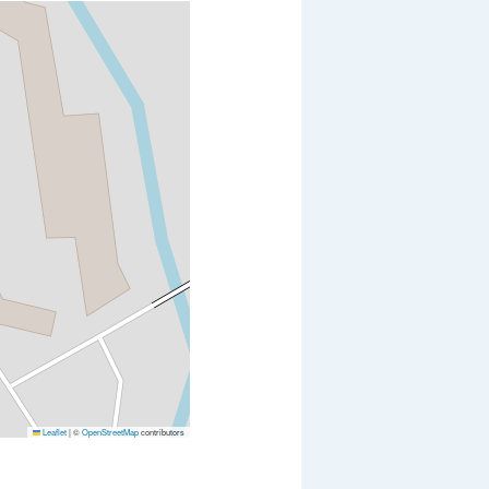
Leaflet
|
©
OpenStreetMap
contributors