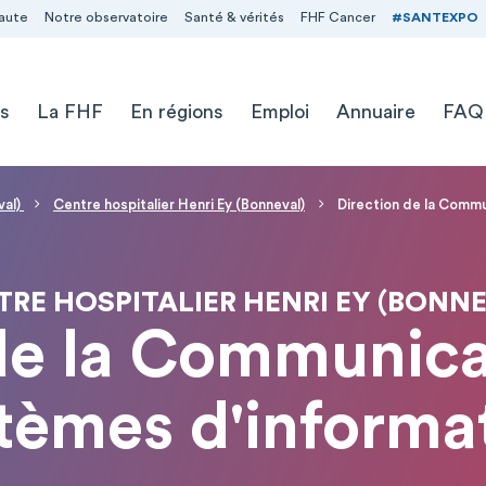
aute
Notre observatoire
Santé & vérités
FHF Cancer
#SANTEXPO
s
La FHF
En régions
Emploi
Annuaire
FAQ
val)
Centre hospitalier Henri Ey (Bonneval)
Direction de la Commu
RE HOSPITALIER HENRI EY (BONN
de la Communica
tèmes d'informa