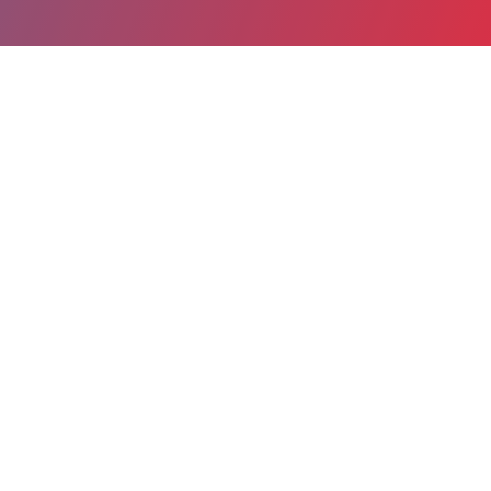
Partager
Imprimer
Coordonnées de la
direction
BP 249
Quartier Beausseret
26216 Montelimar cedex
secretariat.dam@ghpp.fr