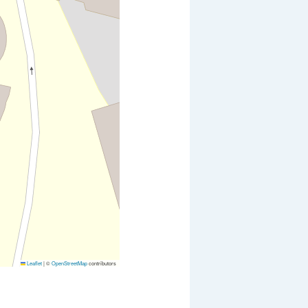
Leaflet
|
©
OpenStreetMap
contributors