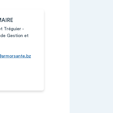
MAIRE
t Tréguier -
 de Gestion et
@armorsante.bz