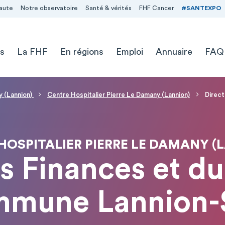
aute
Notre observatoire
Santé & vérités
FHF Cancer
#SANTEXPO
s
La FHF
En régions
Emploi
Annuaire
FAQ
y (Lannion)
Centre Hospitalier Pierre Le Damany (Lannion)
Direct
HOSPITALIER PIERRE LE DAMANY (
s Finances et d
mmune Lannion-S