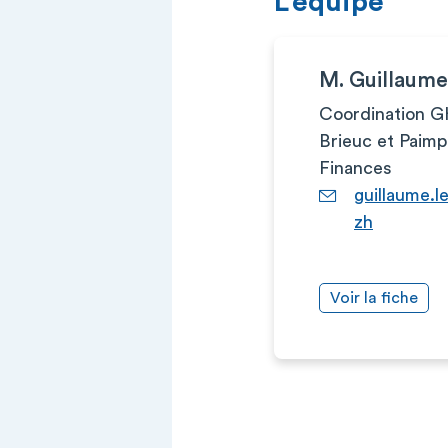
L’équipe
M. Guillaum
Coordination GH
Brieuc et Paimp
Finances
guillaume.
zh
Voir la fiche