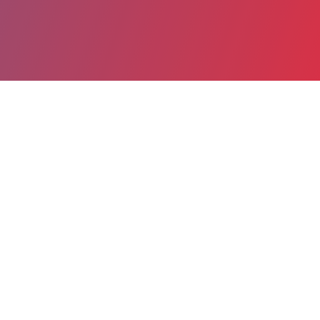
Partager
Imprimer
Coordonnées de la
direction
Hôpital de Saint-Brieuc Centre
Hospitalier Saint-Brieuc - Paimpol -
Tréguier (Saint-Brieuc)
10, rue Marcel Proust
22027 Saint-Brieuc cedex 1