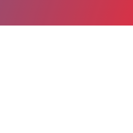
Partager
Imprimer
Coordonnées de la
direction
Hôpital de Saint-Brieuc Centre
Hospitalier Saint-Brieuc - Paimpol -
Tréguier (Saint-Brieuc)
10, rue Marcel Proust
22027 Saint-Brieuc cedex 1
02 96 01 70 16