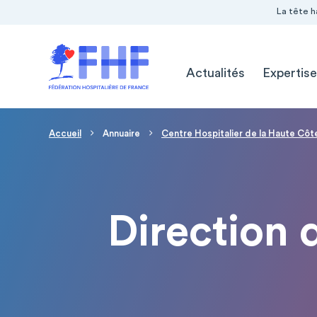
Navigation Pré-entête
Panneau de gestion des cookies
La tête h
Navigation principale
Actualités
Expertise
Fil d'Ariane
Accueil
Annuaire
Centre Hospitalier de la Haute Cô
Direction 