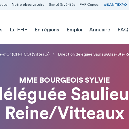
aute
Notre observatoire
Santé & vérités
FHF Cancer
#SANTEXPO
s
La FHF
En régions
Emploi
Annuaire
FAQ
te-d'Or (CH-HCO) (Vitteaux)
Direction déléguée Saulieu/Alise-Ste-R
MME BOURGEOIS SYLVIE
déléguée Saulieu
Reine/Vitteaux