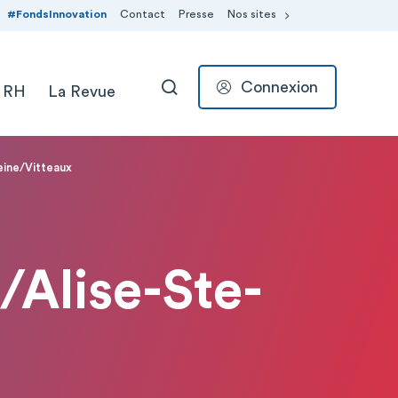
#FondsInnovation
Contact
Presse
Nos sites
Connexion
 RH
La Revue
RECHERCHER
eine/Vitteaux
/Alise-Ste-