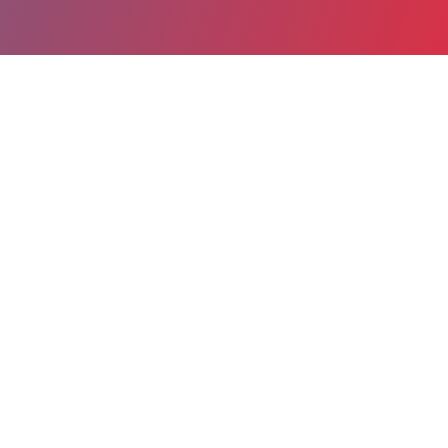
Partager
Imprimer
Coordonnées de la
direction
7 rue Guéniot
21350 Vitteaux
03 80 89 64 84
nicolas.martenet@ch-semur.fr