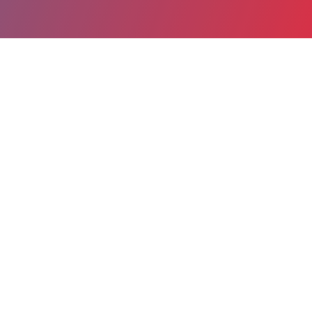
Partager
Imprimer
Coordonnées de la
direction
7 rue Guéniot
21350 Vitteaux
03 80 89 64 02
direction@ch-hco.fr