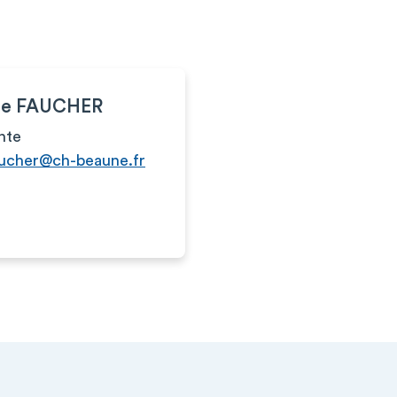
ne FAUCHER
nte
aucher@ch-beaune.fr