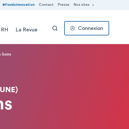
#FondsInnovation
Contact
Presse
Nos sites
Connexion
 RH
La Revue
RECHERCHER
s Soins
AUNE)
ns