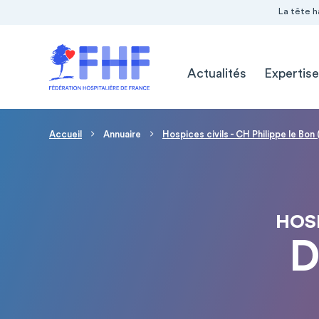
Navigation Pré-entête
Panneau de gestion des cookies
La tête h
Navigation principale
Actualités
Expertise
Fil d'Ariane
Accueil
Annuaire
Hospices civils - CH Philippe le Bon
HOSP
D