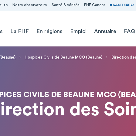
aute
Notre observatoire
Santé & vérités
FHF Cancer
#SANTEXPO
s
La FHF
En régions
Emploi
Annuaire
FAQ
 (Beaune)
Hospices Civils de Beaune MCO (Beaune)
Direction de
ICES CIVILS DE BEAUNE MCO (BE
irection des Soi