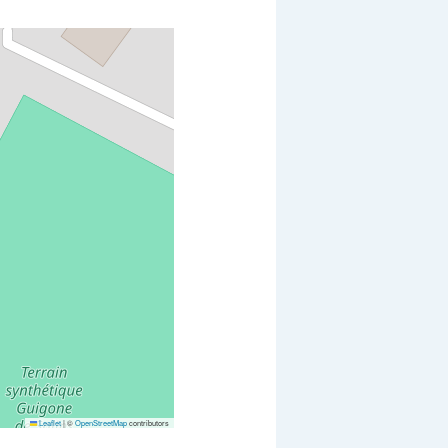
Leaflet
|
©
OpenStreetMap
contributors