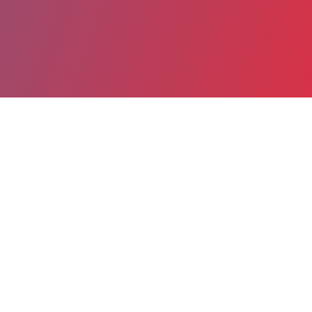
Partager
Imprimer
Coordonnées de la
direction
Centre hospitalier universitaire
(Dijon)
14, rue Gaffarel
21079 Dijon Cedex