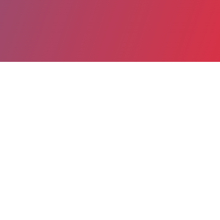
Partager
Imprimer
Coordonnées de la
direction
Centre hospitalier universitaire
(Dijon)
14, rue Gaffarel
21079 Dijon Cedex