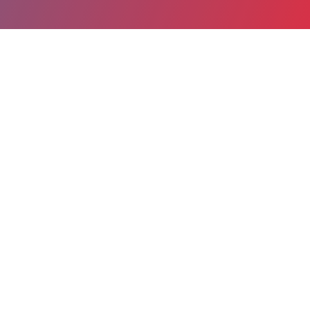
Partager
Imprimer
Coordonnées de la
direction
2 Avenue du Docteur Roullet
BP 55
19208 Ussel Cedex
direction@ch-ussel.fr