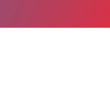
Partager
Imprimer
Coordonnées de la
direction
Centre hospitalier de VIERZON Site
Léo Mérigot (VIERZON)
33, rue Léo Mérigot
33, rue Léo Mérigot
18102 VIERZON