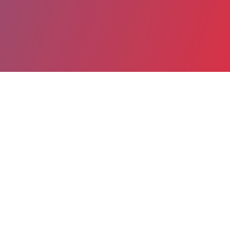
Partager
Imprimer
Coordonnées de la
direction
Centre Hospitalier Royan-Atlantique
(ROYAN)
20, avenue de Saint-Sordelin à Vaux-
s/-Mer