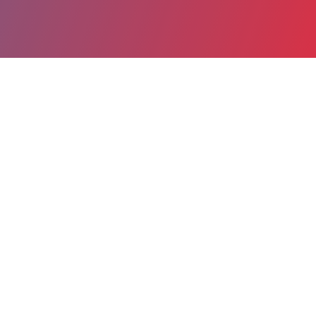
Partager
Imprimer
Coordonnées de la
direction
3 Rue du Dr Marcel Perrot
B.P. 50083
16500 Confolens
05 45 84 40 28
direction@ch-confolens.fr