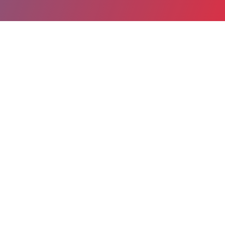
Partager
Imprimer
Coordonnées de la
direction
Avenue Jimmy WELEPANE
BP 688
98860 Koumac KONE
direction@chn.nc