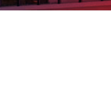
Partager
Imprimer
Coordonnées de la
direction
232, boulevard de Sainte-Marguerite
BP 156
13273 Marseille Cedex 09
veyn@ipc.unicancer.fr