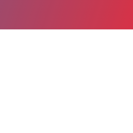
Partager
Imprimer
Coordonnées de la
direction
CHIAP - CENTRE HOSPITALIER
D'AIX EN PROVENCE (Aix-en-
Provence)
Avenue des Tamaris
13616 Aix-en-Provence cedex 1