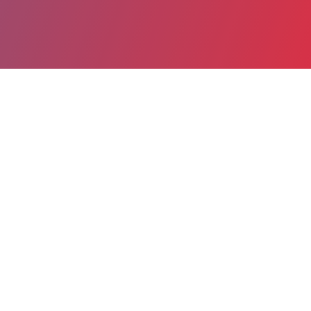
Partager
Imprimer
Coordonnées de la
direction
CENTRE HOSPITALIER (Saint-
Esprit)
Route de petit Bourg
97270 Saint-Esprit
05 96 77 31 11